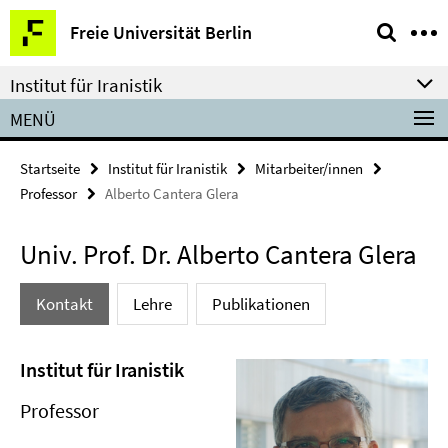
Springe
Service-
Freie Universität Berlin
direkt
Navigation
zu
Institut für Iranistik
Inhalt
MENÜ
Startseite
Institut für Iranistik
Mitarbeiter/innen
Professor
Alberto Cantera Glera
Univ. Prof. Dr. Alberto Cantera Glera
Kontakt
Lehre
Publikationen
Institut für Iranistik
Professor