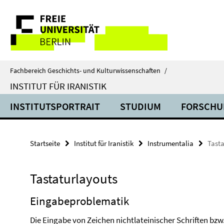
Springe
Service-
direkt
zu
Navigation
Inhalt
Fachbereich Geschichts- und Kulturwissenschaften
/
INSTITUT FÜR IRANISTIK
INSTITUTSPORTRAIT
STUDIUM
FORSCHU
Startseite
Institut für Iranistik
Instrumentalia
Tasta
Tastaturlayouts
Eingabeproblematik
Die Eingabe von Zeichen nichtlateinischer Schriften bzw.