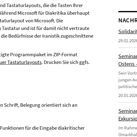
nd Tastaturlayouts, die die Tasten Ihrer
ährend Microsoft für Diakritika überhaupt
NACH
staturlayout von Microsoft. Die
 Tastatur und ist für damit nicht vertraute
Solidar
ie Bedürfnisse der Iranistik zugeschnittene
29.01.202
ötigte Programmpaket im ZIP-Format
Seminar
euer Tastaturlayouts
. Drucken Sie sich ggfs.
Ostens –
Sein Vort
jungen Av
politisch
20.01.202
 Schrift, Belegung orientiert sich an
Seminar
Exkursi
Funktionen für die Eingabe diakritischer
Im Rahmen
Omarkhali