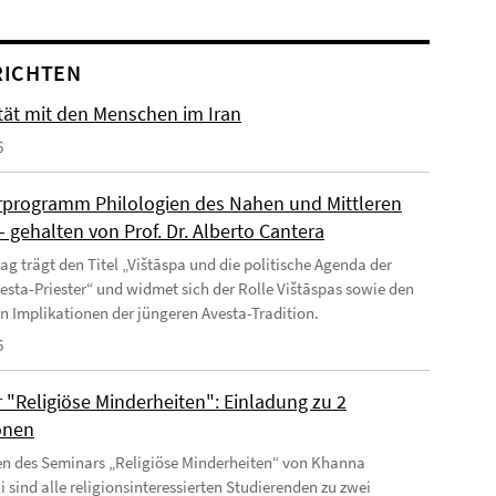
RICHTEN
ität mit den Menschen im Iran
6
programm Philologien des Nahen und Mittleren
 gehalten von Prof. Dr. Alberto Cantera
rag trägt den Titel „Vištāspa und die politische Agenda der
esta-Priester“ und widmet sich der Rolle Vištāspas sowie den
en Implikationen der jüngeren Avesta-Tradition.
6
 "Religiöse Minderheiten": Einladung zu 2
onen
 des Seminars „Religiöse Minderheiten“ von Khanna
 sind alle religionsinteressierten Studierenden zu zwei