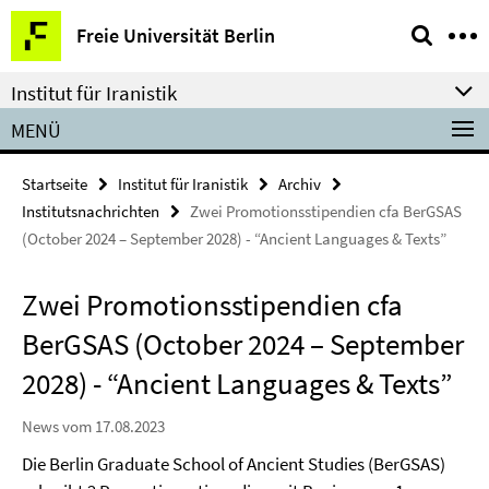
Springe
Service-
Freie Universität Berlin
direkt
Navigation
zu
Institut für Iranistik
Inhalt
MENÜ
Startseite
Institut für Iranistik
Archiv
Institutsnachrichten
Zwei Promotionsstipendien cfa BerGSAS
(October 2024 – September 2028) - “Ancient Languages & Texts”
Zwei Promotionsstipendien cfa
BerGSAS (October 2024 – September
2028) - “Ancient Languages & Texts”
News vom 17.08.2023
Die Berlin Graduate School of Ancient Studies (BerGSAS)