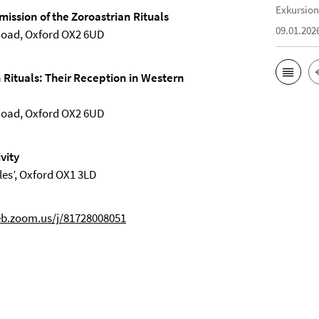
Exkursion
ission of the Zoroastrian Rituals
09.01.202
 Road, Oxford OX2 6UD
n Rituals: Their Reception in Western
 Road, Oxford OX2 6UD
vity
les’, Oxford OX1 3LD
eb.zoom.us/j/81728008051