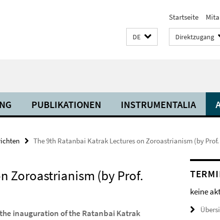
Startseite
Mita
DE
Direktzugang
NG
PUBLIKATIONEN
INSTRUMENTALIA
richten
The 9th Ratanbai Katrak Lectures on Zoroastrianism (by Prof. 
n Zoroastrianism (by Prof.
TERMI
keine ak
Übers
 the inauguration of the Ratanbai Katrak