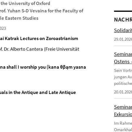
 the University of Oxford
f. Yuhan S-D Vevaina for the Faculty of
le Eastern Studies
NACH
023
Solidar
ai Katrak Lectures on Zoroastrianism
29.01.202
f. Dr. Alberto Cantera (Freie Universität
Seminar
Ostens –
sna shall I worship you (kana θβąm yasna
Sein Vort
jungen Av
politisch
uals in the Antique and Late Antique
20.01.202
Seminar
Exkursi
Im Rahmen
Omarkhali