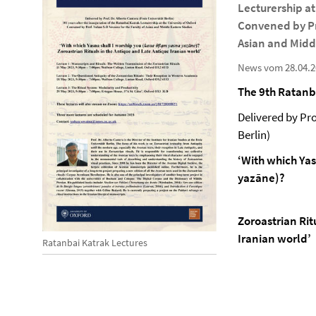
Lecturership at
Convened by Pro
Asian and Midd
News vom 28.04.2
The 9th Ratanb
Delivered by Pro
Berlin)
‘With which Ya
yazāne)?
Zoroastrian Rit
Iranian world’
Ratanbai Katrak Lectures