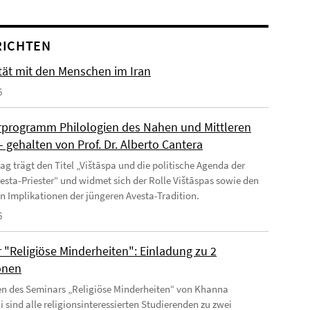
RICHTEN
ität mit den Menschen im Iran
6
programm Philologien des Nahen und Mittleren
 gehalten von Prof. Dr. Alberto Cantera
rag trägt den Titel „Vištāspa und die politische Agenda der
esta-Priester“ und widmet sich der Rolle Vištāspas sowie den
en Implikationen der jüngeren Avesta-Tradition.
6
 "Religiöse Minderheiten": Einladung zu 2
onen
 des Seminars „Religiöse Minderheiten“ von Khanna
 sind alle religionsinteressierten Studierenden zu zwei