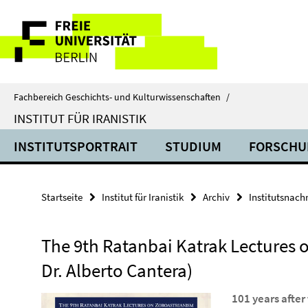
Springe
Service-
direkt
zu
Navigation
Inhalt
Fachbereich Geschichts- und Kulturwissenschaften
/
INSTITUT FÜR IRANISTIK
INSTITUTSPORTRAIT
STUDIUM
FORSCHU
Startseite
Institut für Iranistik
Archiv
Institutsnach
The 9th Ratanbai Katrak Lectures o
Dr. Alberto Cantera)
101 years after