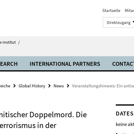
Startseite
Mita
Direktzugang
-Institut
/
SEARCH
INTERNATIONAL PARTNERS
CONTAC
eiche
Global History
News
Veranstaltungshinweis: Ein antis
mitischer Doppelmord. Die
DATES
errorismus in der
keine ak