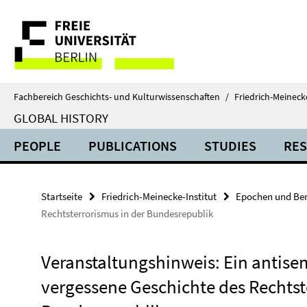
Springe
Service-
direkt
zu
Navigation
Inhalt
Fachbereich Geschichts- und Kulturwissenschaften
/
Friedrich-Meinecke
GLOBAL HISTORY
PEOPLE
PUBLICATIONS
STUDIES
RE
Startseite
Friedrich-Meinecke-Institut
Epochen und Ber
Rechtsterrorismus in der Bundesrepublik
Veranstaltungshinweis: Ein antise
vergessene Geschichte des Rechtst