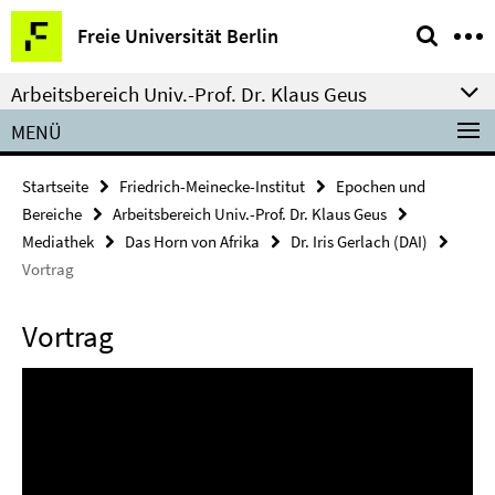
Springe
Service-
Freie Universität Berlin
direkt
Navigation
zu
Arbeitsbereich Univ.-Prof. Dr. Klaus Geus
Inhalt
MENÜ
Startseite
Friedrich-Meinecke-Institut
Epochen und
Bereiche
Arbeitsbereich Univ.-Prof. Dr. Klaus Geus
Mediathek
Das Horn von Afrika
Dr. Iris Gerlach (DAI)
Vortrag
Vortrag