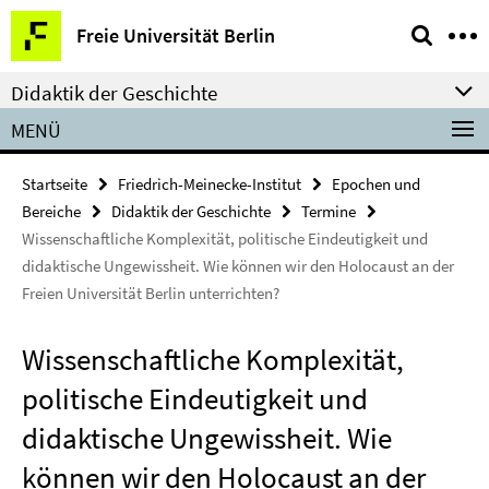
Springe
Service-
Freie Universität Berlin
direkt
Navigation
zu
Didaktik der Geschichte
Inhalt
MENÜ
Startseite
Friedrich-Meinecke-Institut
Epochen und
Bereiche
Didaktik der Geschichte
Termine
Wissenschaftliche Komplexität, politische Eindeutigkeit und
didaktische Ungewissheit. Wie können wir den Holocaust an der
Freien Universität Berlin unterrichten?
Wissenschaftliche Komplexität,
politische Eindeutigkeit und
didaktische Ungewissheit. Wie
können wir den Holocaust an der