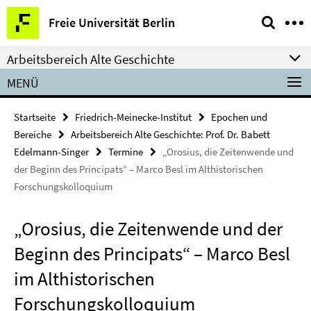
Springe
Service-
Freie Universität Berlin
direkt
Navigation
zu
Arbeitsbereich Alte Geschichte
Inhalt
MENÜ
Startseite
Friedrich-Meinecke-Institut
Epochen und
Bereiche
Arbeitsbereich Alte Geschichte: Prof. Dr. Babett
Edelmann-Singer
Termine
„Orosius, die Zeitenwende und
der Beginn des Principats“ – Marco Besl im Althistorischen
Forschungskolloquium
„Orosius, die Zeitenwende und der
Beginn des Principats“ – Marco Besl
im Althistorischen
Forschungskolloquium