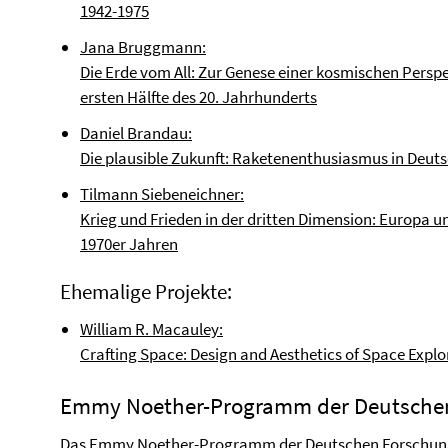
1942-1975
Jana Bruggmann:
Die Erde vom All: Zur Genese einer kosmischen Perspe
ersten Hälfte des 20. Jahrhunderts
Daniel Brandau:
Die plausible Zukunft: Raketenenthusiasmus in Deut
Tilmann Siebeneichner:
Krieg und Frieden in der dritten Dimension: Europa u
1970er Jahren
Ehemalige Projekte:
William R. Macauley:
Crafting Space: Design and Aesthetics of Space Expl
Emmy Noether-Programm der Deutsche
Das Emmy Noether-Programm der Deutschen Forschung