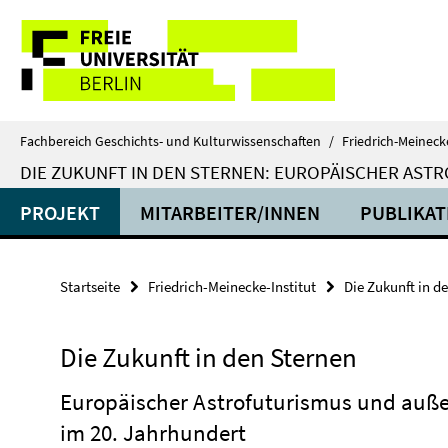
Springe
Service-
direkt
zu
Navigation
Inhalt
Fachbereich Geschichts- und Kulturwissenschaften
/
Friedrich-Meinecke
DIE ZUKUNFT IN DEN STERNEN: EUROPÄISCHER ASTR
PROJEKT
MITARBEITER/INNEN
PUBLIKAT
Startseite
Friedrich-Meinecke-Institut
Die Zukunft in d
Die Zukunft in den Sternen
Europäischer Astrofuturismus und auße
im 20. Jahrhundert