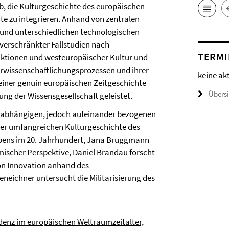
ab, die Kulturgeschichte des europäischen
e zu integrieren. Anhand von zentralen
und unterschiedlichen technologischen
verschränkter Fallstudien nach
TERMI
ktionen und westeuropäischer Kultur und
Verwissenschaftlichungsprozessen und ihrer
keine ak
iner genuin europäischen Zeitgeschichte
Übers
rung der Wissensgesellschaft geleistet.
nabhängigen, jedoch aufeinander bezogenen
ner umfangreichen Kulturgeschichte des
bens im 20. Jahrhundert, Jana Bruggmann
smischer Perspektive, Daniel Brandau forscht
von Innovation anhand des
eichner untersucht die Militarisierung des
ndenz im europäischen Weltraumzeitalter,