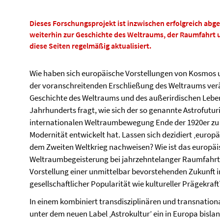
Dieses Forschungsprojekt ist inzwischen erfolgreich abge
weiterhin zur Geschichte des Weltraums, der Raumfahrt 
diese Seiten regelmäßig aktualisiert.
Wie haben sich europäische Vorstellungen von Kosmos
der voranschreitenden Erschließung des Weltraums verä
Geschichte des Weltraums und des außerirdischen Leben
Jahrhunderts fragt, wie sich der so genannte Astrofutur
internationalen Weltraumbewegung Ende der 1920er zu 
Modernität entwickelt hat. Lassen sich dezidiert ‚eur
dem Zweiten Weltkrieg nachweisen? Wie ist das europ
Weltraumbegeisterung bei jahrzehntelanger Raumfahrta
Vorstellung einer unmittelbar bevorstehenden Zukunft i
gesellschaftlicher Popularität wie kultureller Prägekraft
In einem kombiniert transdisziplinären und transnational
unter dem neuen Label ‚Astrokultur’ ein in Europa bisla