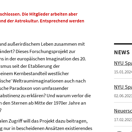
schlossen. Die Mitglieder arbeiten aber
und der Astrokultur. Entsprechend werden
 und außerirdischem Leben zusammen mit
ndert? Dieses Forschungsprojekt zur
NEWS
s in der europäischen Imagination des 20.
NYU Spa
ismus seit der Etablierung der
15.01.202
einem Kernbestandteil westlicher
opäische’ Weltraumimaginationen auch nach
NYU Spa
äische Paradoxon von umfassender
bstinenz zu erklären? Und warum verlor die
02.06.202
n den Sternen ab Mitte der 1970er Jahre an
?
Neuersc
17.02.202
en Zugriff will das Projekt dazu beitragen,
ng nur in bescheidenen Ansätzen existierendes