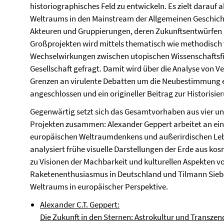
historiographisches Feld zu entwickeln. Es zielt darauf 
Weltraums in den Mainstream der Allgemeinen Geschicht
Akteuren und Gruppierungen, deren Zukunftsentwürfen 
Großprojekten wird mittels thematisch wie methodisch 
Wechselwirkungen zwischen utopischen Wissenschaftsfi
Gesellschaft gefragt. Damit wird über die Analyse von 
Grenzen an virulente Debatten um die Neubestimmung e
angeschlossen und ein origineller Beitrag zur Historisie
Gegenwärtig setzt sich das Gesamtvorhaben aus vier u
Projekten zusammen: Alexander Geppert arbeitet an ei
europäischen Weltraumdenkens und außerirdischen Le
analysiert frühe visuelle Darstellungen der Erde aus ko
zu Visionen der Machbarkeit und kulturellen Aspekten 
Raketenenthusiasmus in Deutschland und Tilmann Sieben
Weltraums in europäischer Perspektive.
Alexander C.T. Geppert:
Die Zukunft in den Sternen: Astrokultur und Transze