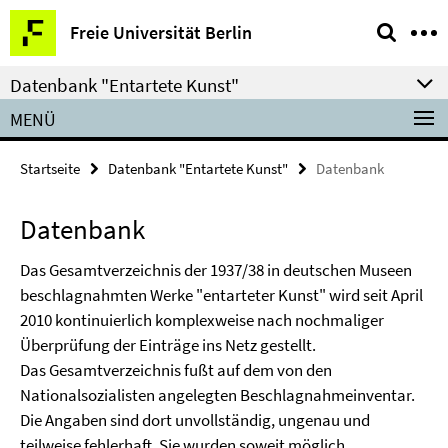
Springe
Service-
Freie Universität Berlin
direkt
Navigation
zu
Datenbank "Entartete Kunst"
Inhalt
MENÜ
Startseite
Datenbank "Entartete Kunst"
Datenbank
Datenbank
Das Gesamtverzeichnis der 1937/38 in deutschen Museen
beschlagnahmten Werke "entarteter Kunst" wird seit April
2010 kontinuierlich komplexweise nach nochmaliger
Überprüfung der Einträge ins Netz gestellt.
Das Gesamtverzeichnis fußt auf dem von den
Nationalsozialisten angelegten Beschlagnahmeinventar.
Die Angaben sind dort unvollständig, ungenau und
teilweise fehlerhaft. Sie wurden soweit möglich