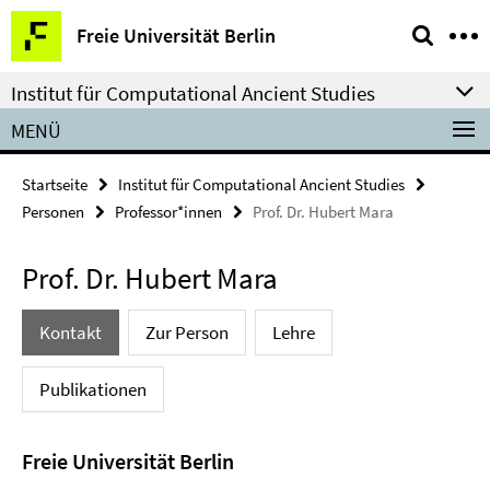
Springe
Service-
Freie Universität Berlin
direkt
Navigation
zu
Institut für Computational Ancient Studies
Inhalt
MENÜ
Startseite
Institut für Computational Ancient Studies
Personen
Professor*innen
Prof. Dr. Hubert Mara
Prof. Dr. Hubert Mara
Kontakt
Zur Person
Lehre
Publikationen
Freie Universität Berlin