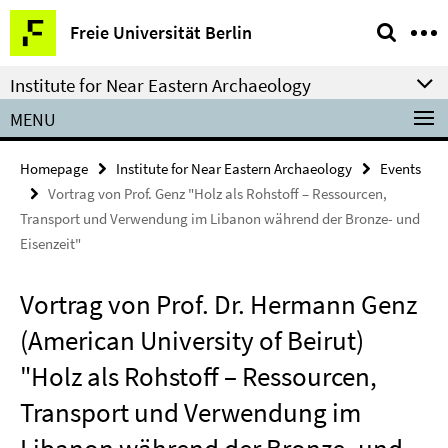
Springe
Service
Freie Universität Berlin
direkt
Navigation
zu
Institute for Near Eastern Archaeology
Inhalt
MENU
Homepage
Institute for Near Eastern Archaeology
Events
Vortrag von Prof. Genz "Holz als Rohstoff – Ressourcen,
Transport und Verwendung im Libanon während der Bronze- und
Eisenzeit"
Vortrag von Prof. Dr. Hermann Genz
(American University of Beirut)
"Holz als Rohstoff – Ressourcen,
Transport und Verwendung im