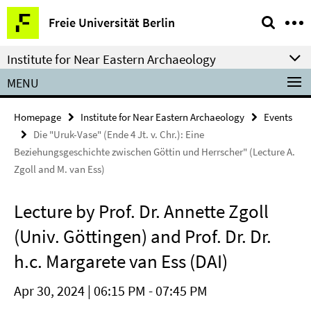
Springe
Service
Freie Universität Berlin
direkt
Navigation
zu
Institute for Near Eastern Archaeology
Inhalt
MENU
Homepage
Institute for Near Eastern Archaeology
Events
Die "Uruk-Vase" (Ende 4 Jt. v. Chr.): Eine
Beziehungsgeschichte zwischen Göttin und Herrscher" (Lecture A.
Zgoll and M. van Ess)
Lecture by Prof. Dr. Annette Zgoll
(Univ. Göttingen) and Prof. Dr. Dr.
h.c. Margarete van Ess (DAI)
Apr 30, 2024 | 06:15 PM - 07:45 PM