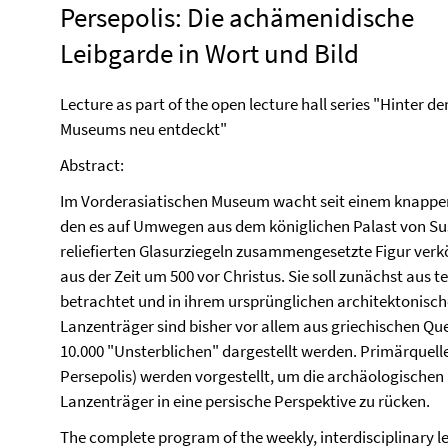
Persepolis: Die achämenidische
Leibgarde in Wort und Bild
Lecture as part of the open lecture hall series "Hinter
Museums neu entdeckt"
Abstract:
Im Vorderasiatischen Museum wacht seit einem knappen
den es auf Umwegen aus dem königlichen Palast von Sus
reliefierten Glasurziegeln
zusammengesetzte Figur verkör
aus der Zeit um 500 vor Christus. Sie soll zunächst aus 
betrachtet und in ihrem ursprünglichen architektonisc
Lanzenträger sind bisher vor allem aus griechischen Quell
10.000 "Unsterblichen" dargestellt werden. Primärquell
Persepolis) werden vorgestellt, um die archäologische
Lanzenträger in eine persische Perspektive zu rücken.
The complete program of the weekly, interdisciplinary le