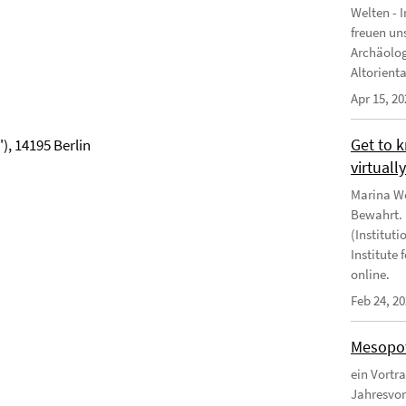
Welten - 
freuen un
Archäologi
Altoriental
Apr 15, 20
Get to 
), 14195 Berlin
virtuall
Marina We
Bewahrt. "
(Instituti
Institute
online.
Feb 24, 2
Mesopot
ein Vortr
Jahresvor