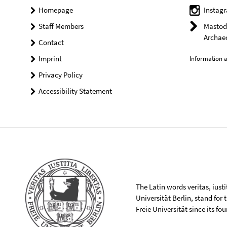
Homepage
Instag
Staff Members
Mastodo
Archae
Contact
Imprint
Information a
Privacy Policy
Accessibility Statement
The Latin words veritas, iusti
Universität Berlin, stand for
Freie Universität since its f