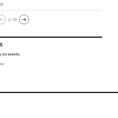
026
1 / 10
S
y no events
iew