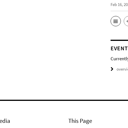
Feb 16, 2
EVENT
Currentl
overv
edia
This Page