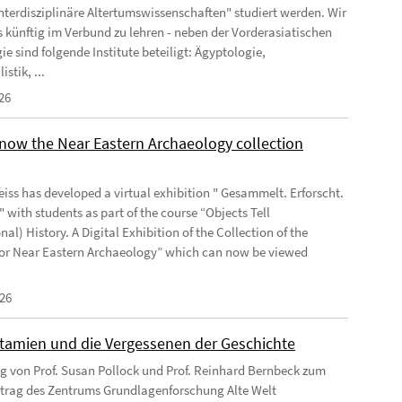
Interdisziplinäre Altertumswissenschaften" studiert werden. Wir
s künftig im Verbund zu lehren - neben der Vorderasiatischen
e sind folgende Institute beteiligt: Ägyptologie,
istik, ...
26
know the Near Eastern Archaeology collection
y
iss has developed a virtual exhibition " Gesammelt. Erforscht.
 with students as part of the course “Objects Tell
onal) History. A Digital Exhibition of the Collection of the
 for Near Eastern Archaeology” which can now be viewed
026
amien und die Vergessenen der Geschichte
ag von Prof. Susan Pollock und Prof. Reinhard Bernbeck zum
trag des Zentrums Grundlagenforschung Alte Welt