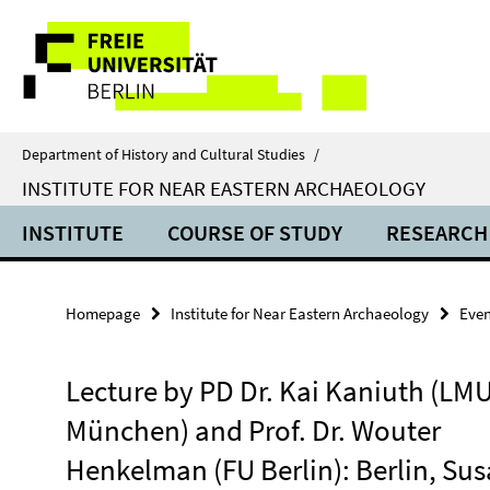
Springe
Service
direkt
zu
Navigation
Inhalt
Department of History and Cultural Studies
/
INSTITUTE FOR NEAR EASTERN ARCHAEOLOGY
INSTITUTE
COURSE OF STUDY
RESEARCH
Homepage
Institute for Near Eastern Archaeology
Even
Lecture by PD Dr. Kai Kaniuth (LM
München) and Prof. Dr. Wouter
Henkelman (FU Berlin): Berlin, Sus