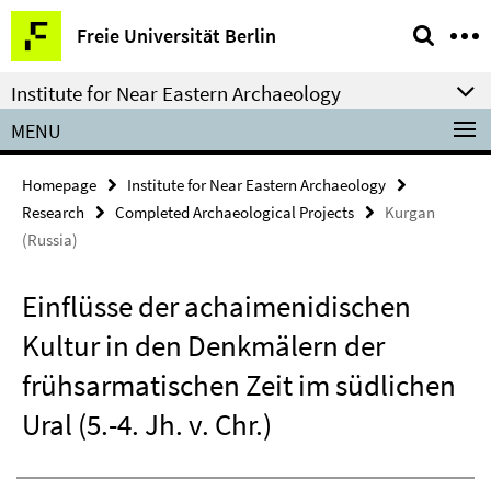
Springe
Service
Freie Universität Berlin
direkt
Navigation
zu
Institute for Near Eastern Archaeology
Inhalt
MENU
Homepage
Institute for Near Eastern Archaeology
Research
Completed Archaeological Projects
Kurgan
(Russia)
Einflüsse der achaimenidischen
Kultur in den Denkmälern der
frühsarmatischen Zeit im südlichen
Ural (5.-4. Jh. v. Chr.)