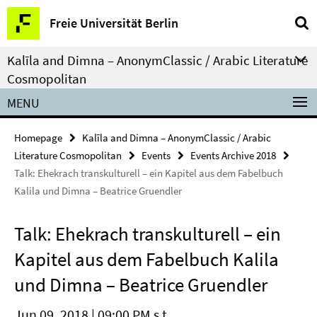
Springe
Service
Freie Universität Berlin
direkt
Navigation
zu
Kalīla and Dimna – AnonymClassic / Arabic Literature
Inhalt
Cosmopolitan
MENU
Homepage
Kalīla and Dimna – AnonymClassic / Arabic
Literature Cosmopolitan
Events
Events Archive 2018
Talk: Ehekrach transkulturell – ein Kapitel aus dem Fabelbuch
Kalila und Dimna – Beatrice Gruendler
Talk: Ehekrach transkulturell – ein
Kapitel aus dem Fabelbuch Kalila
und Dimna – Beatrice Gruendler
Jun 09, 2018 | 09:00 PM s.t.