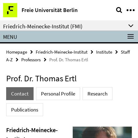
Springe
Service
Freie Universität Berlin
direkt
Navigation
zu
Friedrich-Meinecke-Institut (FMI)
Inhalt
MENU
Homepage
Friedrich-Meinecke-Institut
Institute
Staff
A-Z
Professors
Prof. Dr. Thomas Ertl
Prof. Dr. Thomas Ertl
Contact
Personal Profile
Research
Publications
Friedrich-Meinecke-