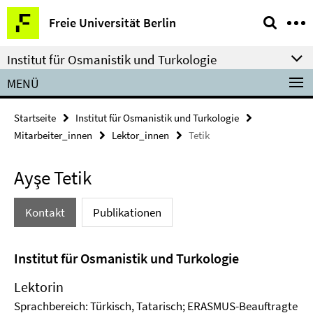
Springe
Service-
Freie Universität Berlin
direkt
Navigation
zu
Institut für Osmanistik und Turkologie
Inhalt
MENÜ
Startseite
Institut für Osmanistik und Turkologie
Mitarbeiter_innen
Lektor_innen
Tetik
Ayşe Tetik
Kontakt
Publikationen
Institut für Osmanistik und Turkologie
Lektorin
Sprachbereich: Türkisch, Tatarisch; ERASMUS-Beauftragte