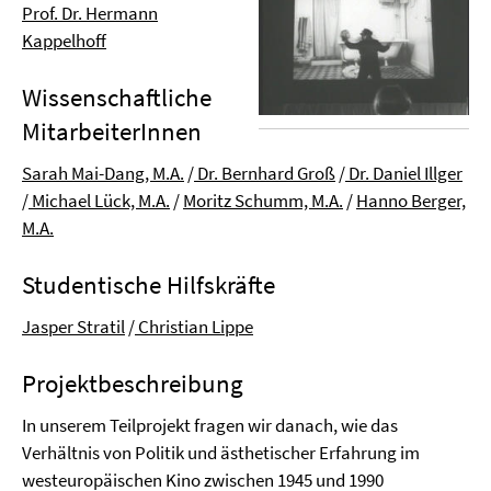
Prof. Dr. Hermann
Kappelhoff
Wissenschaftliche
MitarbeiterInnen
Sarah Mai-Dang, M.A.
/
Dr. Bernhard Groß
/
Dr. Daniel Illger
/
Michael Lück, M.A.
/
Moritz Schumm, M.A.
/
Hanno Berger,
M.A.
Studentische Hilfskräfte
Jasper Stratil
/
Christian Lippe
Projektbeschreibung
In unserem Teilprojekt fragen wir danach, wie das
Verhältnis von Politik und ästhetischer Erfahrung im
westeuropäischen Kino zwischen 1945 und 1990