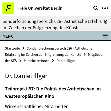
Springe
Service-
Freie Universität Berlin
direkt
Navigation
zu
Sonderforschungsbereich 626 - Ästhetische Erfahrung
Inhalt
im Zeichen der Entgrenzung der Künste
MENÜ
Startseite
Sonderforschungsbereich 626 - Ästhetische
Erfahrung im Zeichen der Entgrenzung der Künste
Mitglieder
des SFB
MitarbeiterInnen
Daniel Illger
Dr. Daniel Illger
Teilprojekt B7: Die Politik des Ästhetischen im
westeuropäischen Kino
Wissenschaftlicher Mitarbeiter