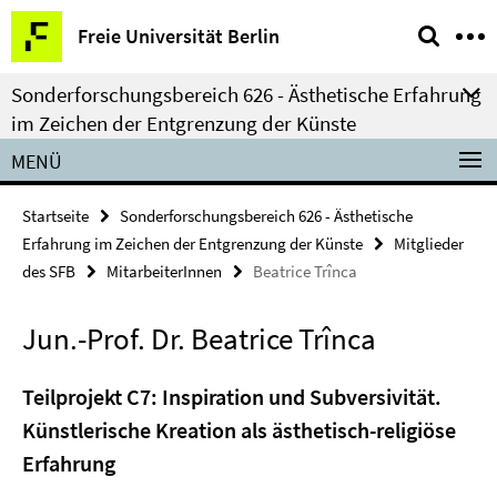
Springe
Service-
Freie Universität Berlin
direkt
Navigation
zu
Sonderforschungsbereich 626 - Ästhetische Erfahrung
Inhalt
im Zeichen der Entgrenzung der Künste
MENÜ
Startseite
Sonderforschungsbereich 626 - Ästhetische
Erfahrung im Zeichen der Entgrenzung der Künste
Mitglieder
des SFB
MitarbeiterInnen
Beatrice Trînca
Jun.-Prof. Dr. Beatrice Trînca
Teilprojekt C7: Inspiration und Subversivität.
Künstlerische Kreation als ästhetisch-religiöse
Erfahrung