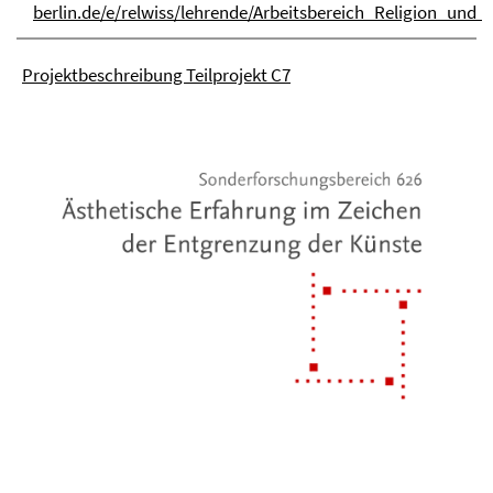
berlin.de/e/relwiss/lehrende/Arbeitsbereich_Religion_und_L
Projektbeschreibung Teilprojekt C7