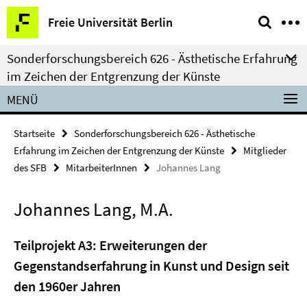
Springe
Service-
Freie Universität Berlin
direkt
Navigation
zu
Sonderforschungsbereich 626 - Ästhetische Erfahrung
Inhalt
im Zeichen der Entgrenzung der Künste
MENÜ
Startseite
Sonderforschungsbereich 626 - Ästhetische
Erfahrung im Zeichen der Entgrenzung der Künste
Mitglieder
des SFB
MitarbeiterInnen
Johannes Lang
Johannes Lang, M.A.
Teilprojekt A3: Erweiterungen der
Gegenstandserfahrung in Kunst und Design seit
den 1960er Jahren