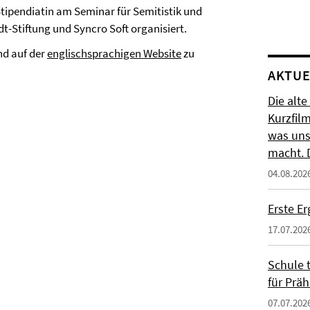
tipendiatin am Seminar für Semitistik und
t-Stiftung und Syncro Soft organisiert.
d auf der
englischsprachigen Website
zu
AKTUE
Die alte
Kurzfil
was uns
macht. 
04.08.202
Erste E
17.07.202
Schule t
für Präh
07.07.202