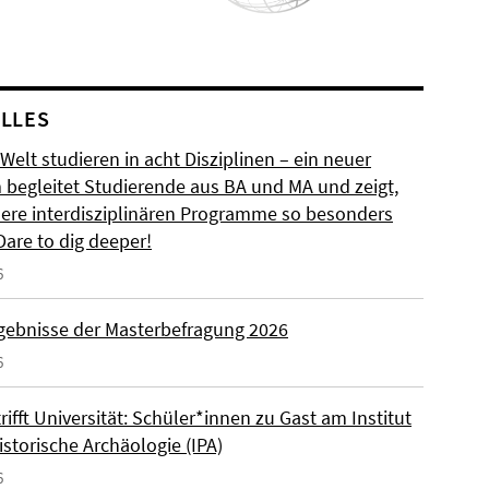
LLES
 Welt studieren in acht Disziplinen – ein neuer
m begleitet Studierende aus BA und MA und zeigt,
ere interdisziplinären Programme so besonders
Dare to dig deeper!
6
rgebnisse der Masterbefragung 2026
6
rifft Universität: Schüler*innen zu Gast am Institut
istorische Archäologie (IPA)
6