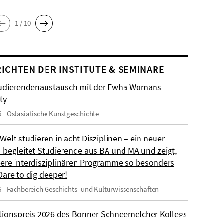
1 / 10
ICHTEN DER INSTITUTE & SEMINARE
udierendenaustausch mit der Ewha Womans
ty
6
Ostasiatische Kunstgeschichte
 Welt studieren in acht Disziplinen – ein neuer
m begleitet Studierende aus BA und MA und zeigt,
ere interdisziplinären Programme so besonders
Dare to dig deeper!
6
Fachbereich Geschichts- und Kulturwissenschaften
ationspreis 2026 des Bonner Schneemelcher Kollegs