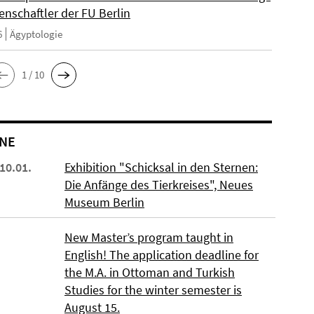
enschaftler der FU Berlin
6
Ägyptologie
1 / 10
NE
 10.01.
Exhibition "Schicksal in den Sternen:
Die Anfänge des Tierkreises", Neues
Museum Berlin
New Master’s program taught in
English! The application deadline for
the M.A. in Ottoman and Turkish
Studies for the winter semester is
August 15.