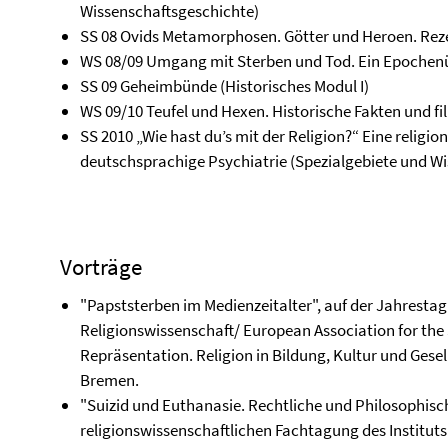
Wissenschaftsgeschichte)
SS 08 Ovids Metamorphosen. Götter und Heroen. Rezep
WS 08/09 Umgang mit Sterben und Tod. Ein Epochenüb
SS 09 Geheimbünde (Historisches Modul I)
WS 09/10 Teufel und Hexen. Historische Fakten und fil
SS 2010 „Wie hast du’s mit der Religion?“ Eine religi
deutschsprachige Psychiatrie (Spezialgebiete und W
Vorträge
"Papststerben im Medienzeitalter", auf der Jahresta
Religionswissenschaft/ European Association for the 
Repräsentation. Religion in Bildung, Kultur und Gesell
Bremen.
"Suizid und Euthanasie. Rechtliche und Philosophisc
religionswissenschaftlichen Fachtagung des Instituts 