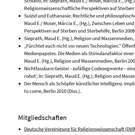
Schiavo, In: Sieprath, Maud E./ Moser, Márcia E., (Hg
Religionswissenschaftliche Perspektiven auf Sterben u
Suizid und Euthanasie. Rechtliche und philosophische
Maud E./ Moser, Márcia E., (Hg.), Zwischen Leben und
Perspektiven auf Sterben und Sterbehilfe, Berlin 2008,
Sieprath, Maud E. (Hg.), Religion und Massenmedien, 
„Fürchtet euch nicht vor neuen Technologien.“ Öffent
Medienpapstes. Die Medien als Stimulanzfaktor einer
Maud E. (Hg.), Religion und Massenmedien, Berlin 2009
Nichtfassbare Geister - zufällige Codesegmente – eine
robot’, In: Sieprath, Maud E. (Hg.), Religion und Mass
Der Mensch als Schöpfer künstlicher Intelligenz. Impli
to come, Berlin 2010 (Diss.).
Mitgliedschaften
Deutsche Vereinigung für Religionswissenschaft (DV