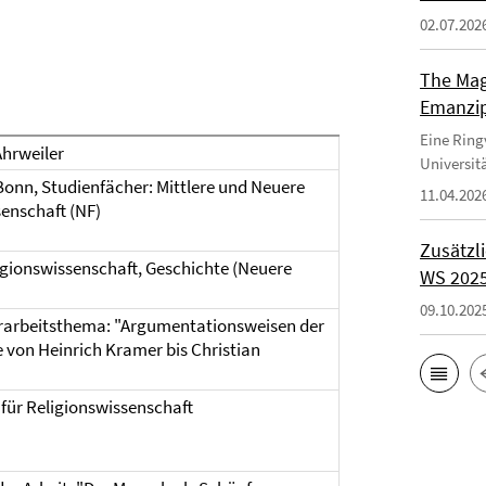
02.07.202
The Magi
Emanzip
Eine Ring
hrweiler
Universitä
Bonn, Studienfächer: Mittlere und Neuere
11.04.202
senschaft (NF)
Zusätzl
ligionswissenschaft, Geschichte (Neuere
WS 202
09.10.202
erarbeitsthema: "Argumentationsweisen der
von Heinrich Kramer bis Christian
 für Religionswissenschaft