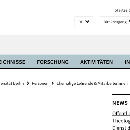
Startsei
DE
Direktzugang
ICHNISSE
FORSCHUNG
AKTIVITÄTEN
I
ersität Berlin
Personen
Ehemalige Lehrende & MitarbeiterInnen
NEWS
Öffentli
Theolog
Dienst 