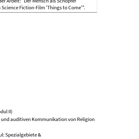
er Arbeit: "Der Mensch als Schöpfer
im Science Fiction-Film 'Things to Come'".
ul II)
en und auditiven Kommunikation von Religion
l: Spezialgebiete &