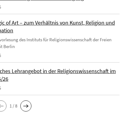
6
c of Art – zum Verhältnis von Kunst, Religion und
ation
vorlesung des Instituts für Religionswissenschaft der Freien
t Berlin
6
iches Lehrangebot in der Religionswissenschaft im
5/26
5
1 / 8