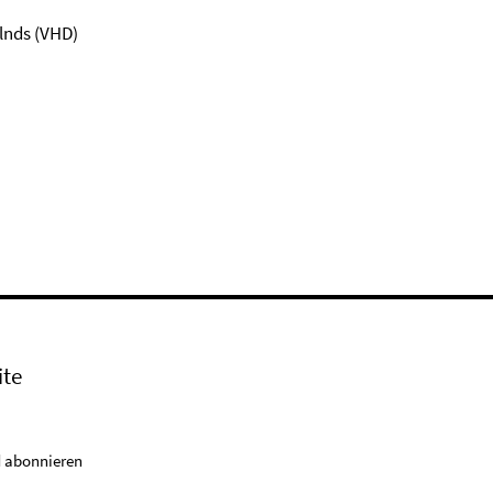
lnds (VHD)
ite
 abonnieren