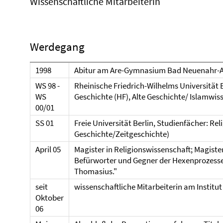
Wissenschaftliche Mitarbeiterin
Werdegang
1998
Abitur am Are-Gymnasium Bad Neuenahr-A
WS 98 -
Rheinische Friedrich-Wilhelms Universität 
WS
Geschichte (HF), Alte Geschichte/ Islamwis
00/01
SS 01
Freie Universität Berlin, Studienfächer: Re
Geschichte/Zeitgeschichte)
April 05
Magister in Religionswissenschaft; Magist
Befürworter und Gegner der Hexenprozesse 
Thomasius."
seit
wissenschaftliche Mitarbeiterin am Institut
Oktober
06