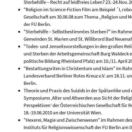
Sterbehilfe – Recht auf leidfreies Leben? 23.-24.Nov. 2
"Religion im Science-Fiction Film am Beispiel ´I, ro
Gesellschaft am 30.06.08 zum Thema „Religion und Me
der FU Berlin.
"Sterbehilfe – Selbstbestimmtes Sterben?" im Rahm
Gemeinden St. Marien und St. Willibrord Bad Neuenah
"Todes- und Jenseitsvorstellungen in den großen Re
und Sterben der Arbeitsgemeinschaft Burg Waldeck e.
politische Bildung Rheinland Pfalz) am 10./11. April 2
"Bestattungsriten in Christentum und Islam" im Ra
Landesverband Berliner Rotes Kreuz e.V. am 18.11. u
Berlin.
Theorie und Praxis des Suizids in der Spätantike u
Symposiums ‚Alter und Altwerden aus Sicht der Relig
Perspektiven’ der Österreichischen Gesellschaft für
18.-19.06.2010 an der Universität Wien.
"Hexerei, Magie und Zwischenwesen" im Rahmen des 
Instituts für Religionswissenschaft der FU Berlin am 0