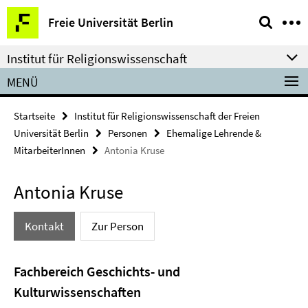
Springe
Service-
Freie Universität Berlin
direkt
Navigation
zu
Institut für Religionswissenschaft
Inhalt
MENÜ
Startseite
Institut für Religionswissenschaft der Freien
Universität Berlin
Personen
Ehemalige Lehrende &
MitarbeiterInnen
Antonia Kruse
Antonia Kruse
Kontakt
Zur Person
Fachbereich Geschichts- und
Kulturwissenschaften