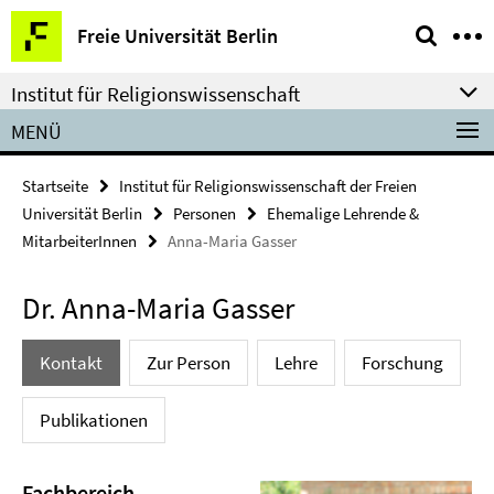
Springe
Service-
Freie Universität Berlin
direkt
Navigation
zu
Institut für Religionswissenschaft
Inhalt
MENÜ
Startseite
Institut für Religionswissenschaft der Freien
Universität Berlin
Personen
Ehemalige Lehrende &
MitarbeiterInnen
Anna-Maria Gasser
Dr. Anna-Maria Gasser
Kontakt
Zur Person
Lehre
Forschung
Publikationen
Fachbereich