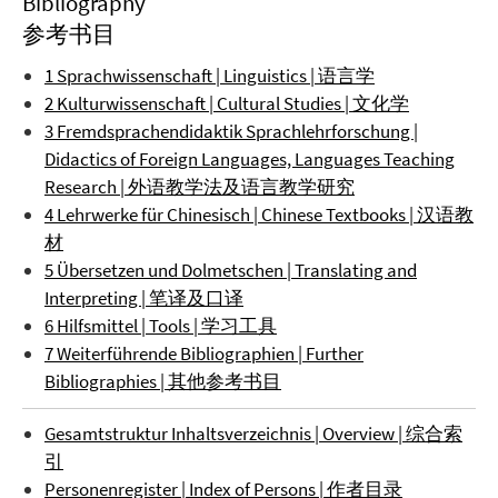
Bibliography
参考书目
1 Sprachwissenschaft | Linguistics | 语言学
2 Kulturwissenschaft | Cultural Studies | 文化学
3 Fremdsprachendidaktik Sprachlehrforschung |
Didactics of Foreign Languages, Languages Teaching
Research | 外语教学法及语言教学研究
4 Lehrwerke für Chinesisch | Chinese Textbooks | 汉语教
材
5 Übersetzen und Dolmetschen | Translating and
Interpreting | 笔译及口译
6 Hilfsmittel | Tools | 学习工具
7 Weiterführende Bibliographien | Further
Bibliographies | 其他参考书目
Gesamtstruktur Inhaltsverzeichnis | Overview | 综合索
引
Personenregister | Index of Persons | 作者目录