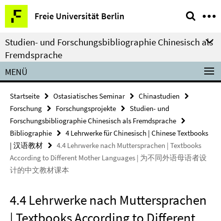
Springe
Service-
Freie Universität Berlin
direkt
Navigation
zu
Studien- und Forschungsbibliographie Chinesisch als
Inhalt
Fremdsprache
MENÜ
Startseite
Ostasiatisches Seminar
Chinastudien
Forschung
Forschungsprojekte
Studien- und
Forschungsbibliographie Chinesisch als Fremdsprache
Bibliographie
4 Lehrwerke für Chinesisch | Chinese Textbooks
| 汉语教材
4.4 Lehrwerke nach Muttersprachen | Textbooks
According to Different Mother Languages | 为不同外语母语者设
计的中文教材课本
4.4 Lehrwerke nach Muttersprachen
| Textbooks According to Different