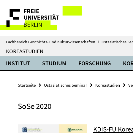
Springe
Service-
direkt
zu
Navigation
Inhalt
Fachbereich Geschichts- und Kulturwissenschaften
/
Ostasiatisches Se
KOREASTUDIEN
INSTITUT
STUDIUM
FORSCHUNG
KOR
Startseite
Ostasiatisches Seminar
Koreastudien
Ve
SoSe 2020
KDIS-FU Kore