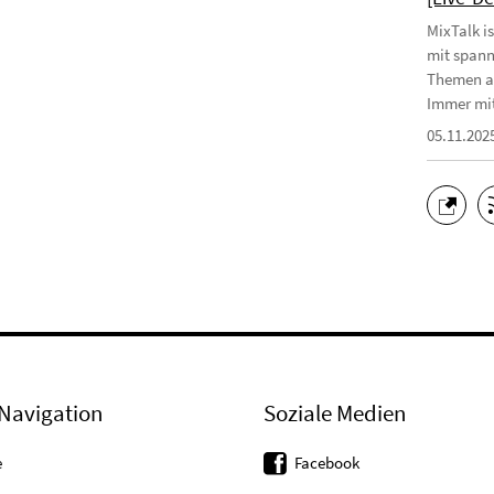
MixTalk i
mit spann
Themen au
Immer mit
05.11.202
Navigation
Soziale Medien
e
Facebook