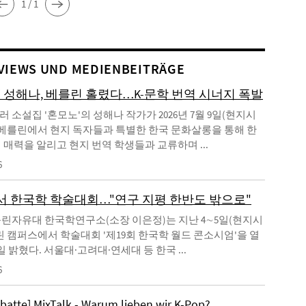
1 / 1
VIEWS UND MEDIENBEITRÄGE
' 성해나, 베를린 홀렸다…K-문학 번역 시너지 폭발
 소설집 '혼모노'의 성해나 작가가 2026년 7월 9일(현지시
 베를린에서 현지 독자들과 특별한 한국 문화살롱을 통해 한
 매력을 알리고 현지 번역 학생들과 교류하며 ...
6
 한국학 학술대회…"연구 지평 한반도 밖으로"
린자유대 한국학연구소(소장 이은정)는 지난 4∼5일(현지시
린 캠퍼스에서 학술대회 '제19회 한국학 월드 콘소시엄'을 열
일 밝혔다. 서울대·고려대·연세대 등 한국 ...
6
ebatte] MixTalk - Warum lieben wir K-Pop?