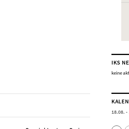
IKS N
keine ak
KALE
18.08. -