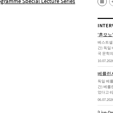
ogramme Special Lecture Series
INTER
'혼모노
베스트셀러
간) 독일
국 문학의
10.07.202
베를린서
독일 베를
간) 베를
었다고 6
06.07.202
[Live-D