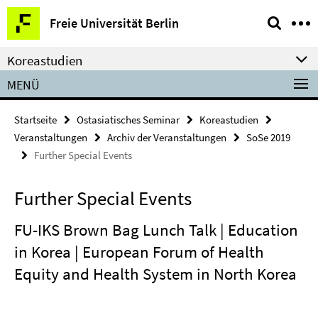
Springe
Service-
Freie Universität Berlin
direkt
Navigation
zu
Koreastudien
Inhalt
MENÜ
Startseite
Ostasiatisches Seminar
Koreastudien
Veranstaltungen
Archiv der Veranstaltungen
SoSe 2019
Further Special Events
Further Special Events
FU-IKS Brown Bag Lunch Talk | Education
in Korea | European Forum of Health
Equity and Health System in North Korea