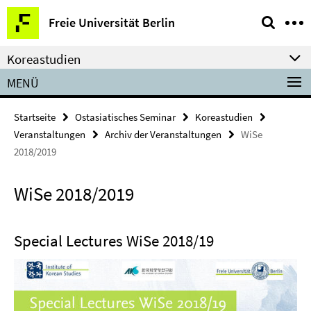
Springe
Service-
Freie Universität Berlin
direkt
Navigation
zu
Koreastudien
Inhalt
MENÜ
Startseite
Ostasiatisches Seminar
Koreastudien
Veranstaltungen
Archiv der Veranstaltungen
WiSe
2018/2019
WiSe 2018/2019
Special Lectures WiSe 2018/19