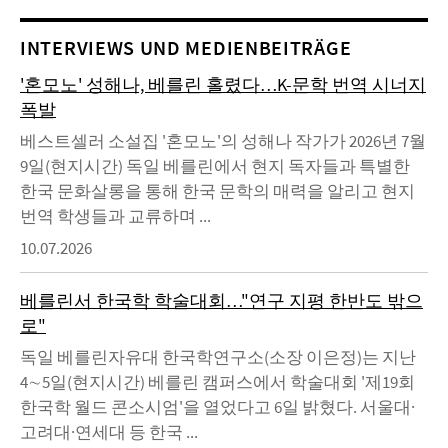
INTERVIEWS UND MEDIENBEITRÄGE
'혼모노' 성해나, 베를린 홀렸다…K-문학 번역 시너지
폭발
베스트셀러 소설집 '혼모노'의 성해나 작가가 2026년 7월
9일(현지시간) 독일 베를린에서 현지 독자들과 특별한
한국 문화살롱을 통해 한국 문학의 매력을 알리고 현지
번역 학생들과 교류하며 ...
10.07.2026
베를린서 한국학 학술대회…"연구 지평 한반도 밖으
로"
독일 베를린자유대 한국학연구소(소장 이은정)는 지난
4∼5일(현지시간) 베를린 캠퍼스에서 학술대회 '제19회
한국학 월드 콘소시엄'을 열었다고 6일 밝혔다. 서울대·
고려대·연세대 등 한국 ...