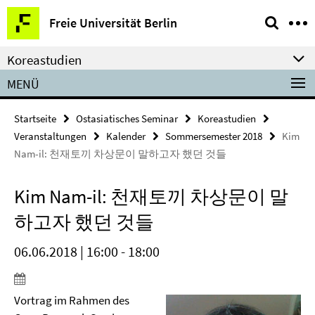
Springe
Service-
Freie Universität Berlin
direkt
Navigation
zu
Koreastudien
Inhalt
MENÜ
Startseite
Ostasiatisches Seminar
Koreastudien
Veranstaltungen
Kalender
Sommersemester 2018
Kim
Nam-il: 천재토끼 차상문이 말하고자 했던 것들
Kim Nam-il: 천재토끼 차상문이 말
하고자 했던 것들
06.06.2018 | 16:00 - 18:00
Vortrag im Rahmen des