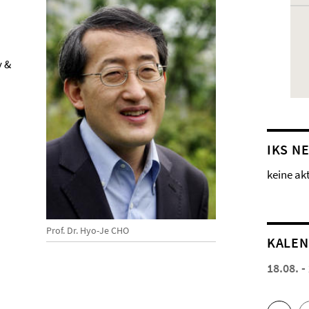
y &
IKS N
keine ak
Prof. Dr. Hyo-Je CHO
KALE
18.08. -