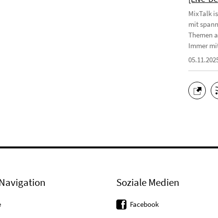
MixTalk i
mit spann
Themen au
Immer mit
05.11.202
Navigation
Soziale Medien
e
Facebook