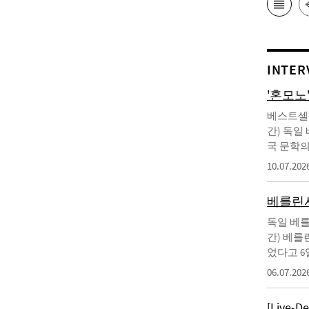
INTER
'혼모노
베스트셀러
간) 독일
국 문학의
10.07.202
베를린서
독일 베를
간) 베를
었다고 6
06.07.202
[Live-D