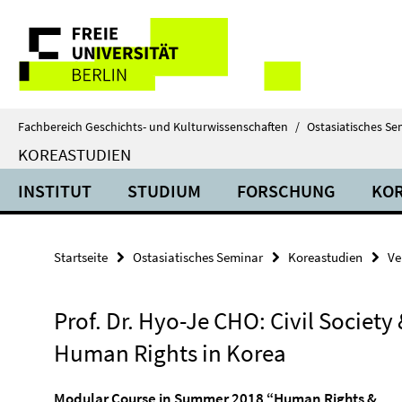
Springe
Service-
direkt
zu
Navigation
Inhalt
Fachbereich Geschichts- und Kulturwissenschaften
/
Ostasiatisches Se
KOREASTUDIEN
INSTITUT
STUDIUM
FORSCHUNG
KOR
Startseite
Ostasiatisches Seminar
Koreastudien
Ve
Prof. Dr. Hyo-Je CHO: Civil Society
Human Rights in Korea
Modular Course in Summer 2018 “Human Rights &