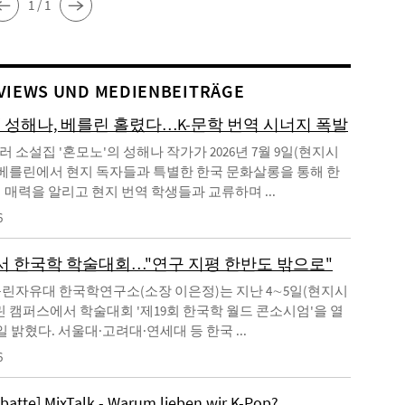
1 / 1
VIEWS UND MEDIENBEITRÄGE
' 성해나, 베를린 홀렸다…K-문학 번역 시너지 폭발
 소설집 '혼모노'의 성해나 작가가 2026년 7월 9일(현지시
 베를린에서 현지 독자들과 특별한 한국 문화살롱을 통해 한
 매력을 알리고 현지 번역 학생들과 교류하며 ...
6
 한국학 학술대회…"연구 지평 한반도 밖으로"
린자유대 한국학연구소(소장 이은정)는 지난 4∼5일(현지시
린 캠퍼스에서 학술대회 '제19회 한국학 월드 콘소시엄'을 열
일 밝혔다. 서울대·고려대·연세대 등 한국 ...
6
ebatte] MixTalk - Warum lieben wir K-Pop?