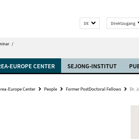
DE
Direktzugang
minar
/
EA-EUROPE CENTER
SEJONG-INSTITUT
PU
rea-Europe Center
People
Former PostDoctoral Fellows
Dr. 