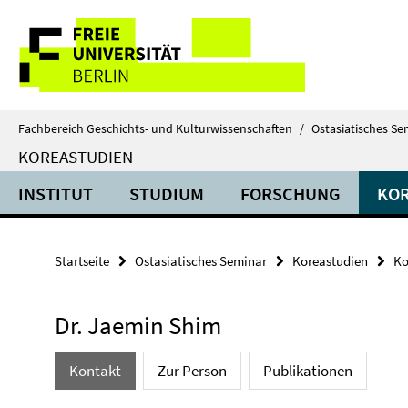
Springe
Service-
direkt
zu
Navigation
Inhalt
Fachbereich Geschichts- und Kulturwissenschaften
/
Ostasiatisches Se
KOREASTUDIEN
INSTITUT
STUDIUM
FORSCHUNG
KOR
Startseite
Ostasiatisches Seminar
Koreastudien
Ko
Dr. Jaemin Shim
Kontakt
Zur Person
Publikationen