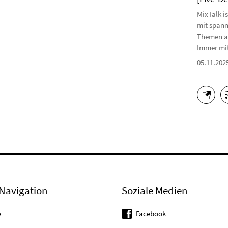
MixTalk i
mit spann
Themen au
Immer mit
05.11.202
Navigation
Soziale Medien
e
Facebook