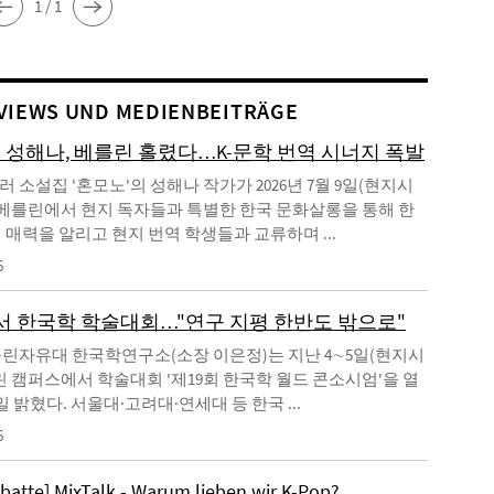
1 / 1
VIEWS UND MEDIENBEITRÄGE
' 성해나, 베를린 홀렸다…K-문학 번역 시너지 폭발
 소설집 '혼모노'의 성해나 작가가 2026년 7월 9일(현지시
 베를린에서 현지 독자들과 특별한 한국 문화살롱을 통해 한
 매력을 알리고 현지 번역 학생들과 교류하며 ...
6
 한국학 학술대회…"연구 지평 한반도 밖으로"
린자유대 한국학연구소(소장 이은정)는 지난 4∼5일(현지시
린 캠퍼스에서 학술대회 '제19회 한국학 월드 콘소시엄'을 열
일 밝혔다. 서울대·고려대·연세대 등 한국 ...
6
ebatte] MixTalk - Warum lieben wir K-Pop?