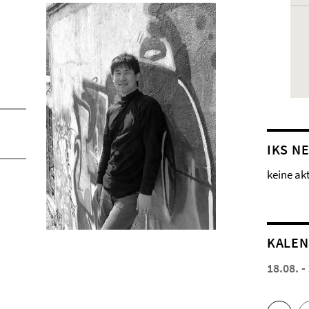
IKS N
keine ak
KALE
18.08. -