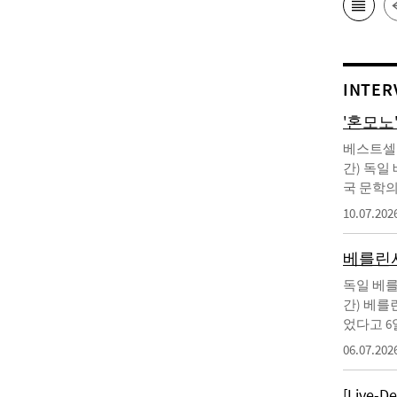
INTER
'혼모노
베스트셀러
간) 독일
국 문학의
10.07.202
베를린서
독일 베를
간) 베를
었다고 6
06.07.202
[Live-D