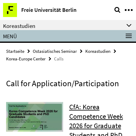
Springe
Service-
Freie Universität Berlin
direkt
Navigation
zu
Koreastudien
Inhalt
MENÜ
Startseite
Ostasiatisches Seminar
Koreastudien
Korea-Europe Center
Calls
Call for Application/Participation
CfA: Korea
Competence Week
2026 for Graduate
Students and PhD