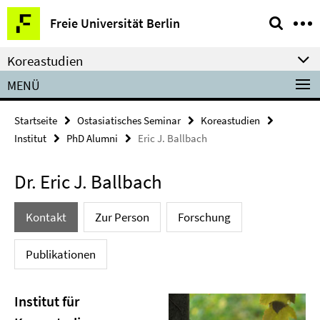
Springe
Service-
Freie Universität Berlin
direkt
Navigation
zu
Koreastudien
Inhalt
MENÜ
Startseite
Ostasiatisches Seminar
Koreastudien
Institut
PhD Alumni
Eric J. Ballbach
Dr. Eric J. Ballbach
Kontakt
Zur Person
Forschung
Publikationen
Institut für