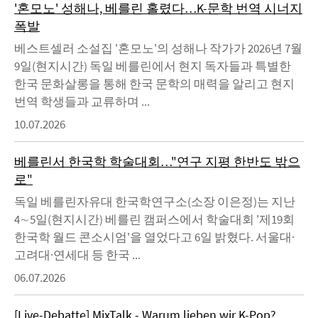
'혼모노' 성해나, 베를린 홀렸다…K-문학 번역 시너지
폭발
베스트셀러 소설집 '혼모노'의 성해나 작가가 2026년 7월
9일(현지시간) 독일 베를린에서 현지 독자들과 특별한
한국 문화살롱을 통해 한국 문학의 매력을 알리고 현지
번역 학생들과 교류하며 ...
10.07.2026
베를린서 한국학 학술대회…"연구 지평 한반도 밖으
로"
독일 베를린자유대 한국학연구소(소장 이은정)는 지난
4∼5일(현지시간) 베를린 캠퍼스에서 학술대회 '제19회
한국학 월드 콘소시엄'을 열었다고 6일 밝혔다. 서울대·
고려대·연세대 등 한국 ...
06.07.2026
[Live-Debatte] MixTalk - Warum lieben wir K-Pop?