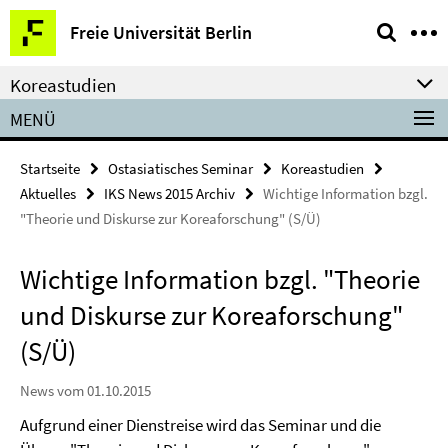
Springe
Service-
Freie Universität Berlin
direkt
Navigation
zu
Koreastudien
Inhalt
MENÜ
Startseite
Ostasiatisches Seminar
Koreastudien
Aktuelles
IKS News 2015 Archiv
Wichtige Information bzgl.
"Theorie und Diskurse zur Koreaforschung" (S/Ü)
Wichtige Information bzgl. "Theorie
und Diskurse zur Koreaforschung"
(S/Ü)
News vom 01.10.2015
Aufgrund einer Dienstreise wird das Seminar und die