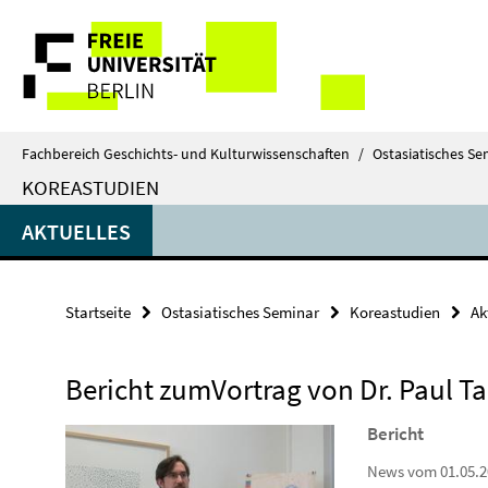
Springe
Service-
direkt
zu
Navigation
Inhalt
Fachbereich Geschichts- und Kulturwissenschaften
/
Ostasiatisches Se
KOREASTUDIEN
AKTUELLES
Startseite
Ostasiatisches Seminar
Koreastudien
Ak
Bericht zumVortrag von Dr. Paul Ta
Bericht
News vom 01.05.2