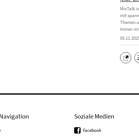
MixTalk i
mit spann
Themen au
Immer mit
05.11.202
Navigation
Soziale Medien
e
Facebook