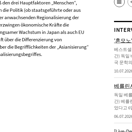
äß den drei Hauptfaktoren „Menschen“,
 die Politik (ob staatsgeführte oder aus
n der anwachsenden Regionalisierung der
 erzwingen ökonomische Kräfte die
INTER
 langsamer Wachstum in Japan als auch EU
t über die Differenzierung von
'혼모노
er die Begrifflichkeiten der „Asianisierung“
베스트셀러
alisierungsbegriffes.
간) 독일
국 문학의
10.07.202
베를린서
독일 베를
간) 베를
었다고 6
06.07.202
[Live-D