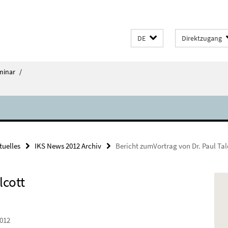
DE
Direktzugang
minar
/
tuelles
IKS News 2012 Archiv
Bericht zumVortrag von Dr. Paul Tal
lcott
012