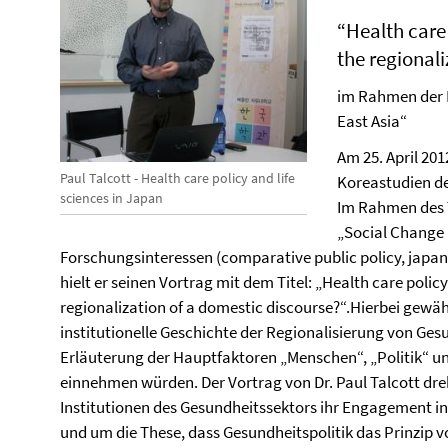
“Health care 
the regional
im Rahmen der I
East Asia“
Am 25. April 201
Paul Talcott - Health care policy and life
Koreastudien de
sciences in Japan
Im Rahmen des T
„Social Change i
Forschungsinteressen (comparative public policy, japane
hielt er seinen Vortrag mit dem Titel: „Health care policy
regionalization of a domestic discourse?“.Hierbei gewährt
institutionelle Geschichte der Regionalisierung von Ge
Erläuterung der Hauptfaktoren „Menschen“, „Politik“ und
einnehmen würden. Der Vortrag von Dr. Paul Talcott dre
Institutionen des Gesundheitssektors ihr Engagement in 
und um die These, dass Gesundheitspolitik das Prinzip 