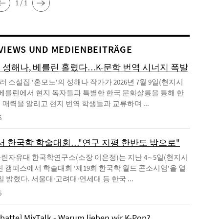
1 / 1
VIEWS UND MEDIENBEITRÄGE
' 성해나, 베를린 홀렸다…K-문학 번역 시너지 폭발
 소설집 '혼모노'의 성해나 작가가 2026년 7월 9일(현지시
 베를린에서 현지 독자들과 특별한 한국 문화살롱을 통해 한
 매력을 알리고 현지 번역 학생들과 교류하며 ...
6
 한국학 학술대회…"연구 지평 한반도 밖으로"
린자유대 한국학연구소(소장 이은정)는 지난 4∼5일(현지시
린 캠퍼스에서 학술대회 '제19회 한국학 월드 콘소시엄'을 열
일 밝혔다. 서울대·고려대·연세대 등 한국 ...
6
ebatte] MixTalk - Warum lieben wir K-Pop?