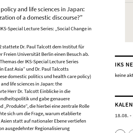
policy and life sciences in Japan:
ization of a domestic discourse?”
KS-Special Lecture Series: „Social Change in
2 stattete Dr. Paul Talcott dem Institut für
r Freien Universität Berlin einen Besuch ab.
hemas der IKS-Special Lecture Series
IKS N
n East Asia“ und Dr. Paul Talcotts
keine ak
se domestic politics und health care policy)
 and life sciences in Japan: the
e Herr Dr. Talcott Einblicke in die
sundheitspolitik und gabe genauere
KALE
 „Produkte“, die hierbei eine zentrale Rolle
hte sich um die Frage, warum etablierte
18.08. -
Asien statt auf nationaler Ebene vertiefen
von ausgedehnter Regionalisierung