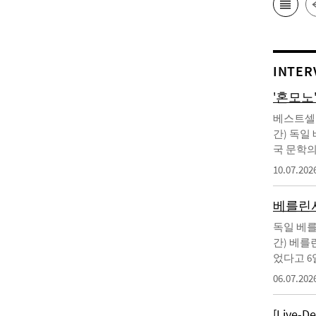
INTER
'혼모노
베스트셀러
간) 독일
국 문학의
10.07.202
베를린서
독일 베를
간) 베를
었다고 6
06.07.202
[Live-D