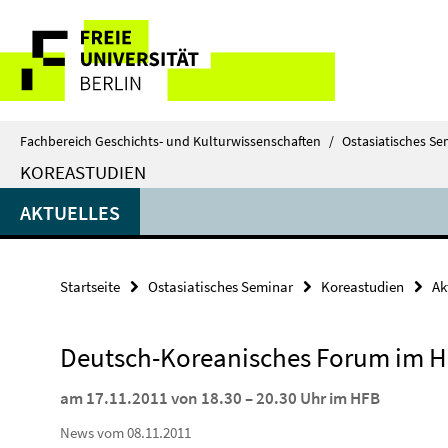
Springe
Service-
direkt
zu
Navigation
Inhalt
Fachbereich Geschichts- und Kulturwissenschaften
/
Ostasiatisches Se
KOREASTUDIEN
AKTUELLES
Startseite
Ostasiatisches Seminar
Koreastudien
Ak
Deutsch-Koreanisches Forum im 
am 17.11.2011 von 18.30 – 20.30 Uhr im HFB
News vom 08.11.2011