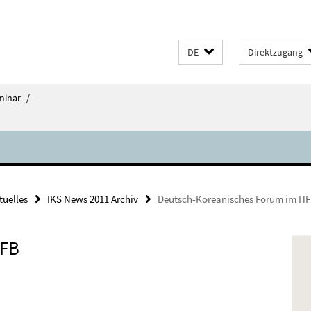
DE
Direktzugang
minar
/
tuelles
IKS News 2011 Archiv
Deutsch-Koreanisches Forum im H
HFB