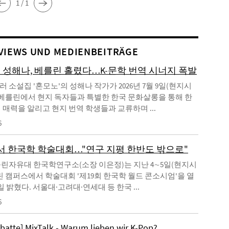
1 / 1
VIEWS UND MEDIENBEITRÄGE
' 성해나, 베를린 홀렸다…K-문학 번역 시너지 폭발
 소설집 '혼모노'의 성해나 작가가 2026년 7월 9일(현지시
 베를린에서 현지 독자들과 특별한 한국 문화살롱을 통해 한
 매력을 알리고 현지 번역 학생들과 교류하며 ...
6
 한국학 학술대회…"연구 지평 한반도 밖으로"
린자유대 한국학연구소(소장 이은정)는 지난 4∼5일(현지시
린 캠퍼스에서 학술대회 '제19회 한국학 월드 콘소시엄'을 열
일 밝혔다. 서울대·고려대·연세대 등 한국 ...
6
ebatte] MixTalk - Warum lieben wir K-Pop?