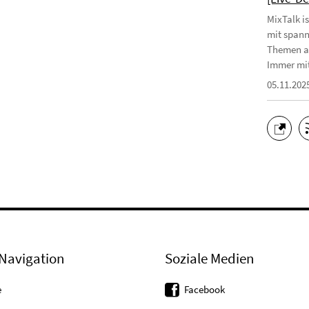
MixTalk i
mit spann
Themen au
Immer mit
05.11.202
Navigation
Soziale Medien
e
Facebook