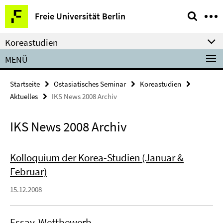
Springe
Service-
Freie Universität Berlin
direkt
Navigation
zu
Koreastudien
Inhalt
MENÜ
Startseite
Ostasiatisches Seminar
Koreastudien
Aktuelles
IKS News 2008 Archiv
IKS News 2008 Archiv
Kolloquium der Korea-Studien (Januar &
Februar)
15.12.2008
Essay-Wettbewerb