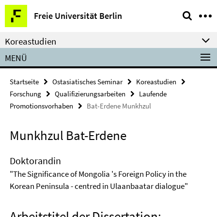
Springe
Service-
Freie Universität Berlin
direkt
Navigation
zu
Koreastudien
Inhalt
MENÜ
Startseite
Ostasiatisches Seminar
Koreastudien
Forschung
Qualifizierungsarbeiten
Laufende
Promotionsvorhaben
Bat-Erdene Munkhzul
Munkhzul Bat-Erdene
Doktorandin
"The Significance of Mongolia 's Foreign Policy in the
Korean Peninsula - centred in Ulaanbaatar dialogue"
Arbeitstitel der Dissertation: