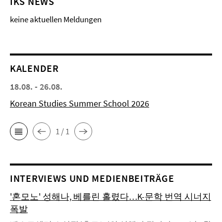
IKS NEWS
keine aktuellen Meldungen
KALENDER
18.08. - 26.08.
Korean Studies Summer School 2026
1 / 1
INTERVIEWS UND MEDIENBEITRÄGE
'혼모노' 성해나, 베를린 홀렸다…K-문학 번역 시너지
폭발