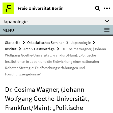
Springe
Service-
Freie Universität Berlin
direkt
Navigation
zu
Japanologie
Inhalt
MENÜ
Startseite
Ostasiatisches Seminar
Japanologie
Institut
Archiv Gastvorträge
Dr. Cosima Wagner, (Johann
Wolfgang Goethe-Universität, Frankfurt/Main): „Politische
Institutionen in Japan und die Entwicklung einer nationalen
Roboter-Strategie: Feldforschungserfahrungen und
Forschungsergebnisse“
Dr. Cosima Wagner, (Johann
Wolfgang Goethe-Universität,
Frankfurt/Main): „Politische