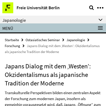
Springe
Service-
Freie Universität Berlin
direkt
Navigation
zu
Japanologie
Inhalt
MENÜ
Startseite
Ostasiatisches Seminar
Japanologie
Forschung
Japans Dialog mit dem ‚Westen’: Okzidentalismus
als japanische Tradition der Moderne
Japans Dialog mit dem ‚Westen’:
Okzidentalismus als japanische
Tradition der Moderne
Transkulturelle Perspektiven bilden einen zentralen Aspekt
der Forschung zum modernen Japan, insofern als
gemeinhin vorausgesetzt wird, daß Japans „Öffnung“ zum