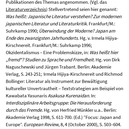
Publikationen des Themas angenommen. (Vgl. das
Literaturverzeichnis
) Stellvertretend seien hier genannt:
Was heißt: Japanische Literatur verstehen? Zur modernen
japanischen Literatur und Literaturkritik.
Frankfurt/M.:
Suhrkamp 1990;
Überwindung der Moderne? Japan am
Ende des zwanzigsten Jahrhunderts.
Hg. v. Irmela Hijiya-
Kirschnereit. Frankfurt/M.: Suhrkamp 1996;
Okzidentalismus – Eine Problemskizze, in:
Was heißt hier
„fremd“? Studien zu Sprache und Fremdheit.
Hg. von Dirk
Naguschewski und Jürgen Trabant. Berlin: Akademie
Verlag, S. 243-251; Irmela Hijiya-Kirschnereit und Richmod
Bollinger: Literatur als Instrument zur Bewältigung
kultureller Unvertrautheit – Textstrategien am Beispiel von
Kawabata Yasunaris
Asakusa Kurenaidan.
In:
Interdisziplinäre Arbeitsgruppe: Die Herausforderung
durch das Fremde.
Hg. von Herfried Münkler u.a.. Berlin:
Akademie Verlag 1998, S. 611-700. (Ed.) “Focus: Japan and
Europe”.
European Review
, 8, 4 (October 2000), S. 503–604.