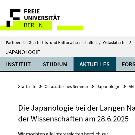
Springe
Service-
direkt
zu
Navigation
Inhalt
Fachbereich Geschichts- und Kulturwissenschaften
/
Ostasiatisches Se
JAPANOLOGIE
INSTITUT
STUDIUM
AKTUELLES
FOR
Startseite
Ostasiatisches Seminar
Japanologie
Akt
Die Japanologie bei der Langen N
der Wissenschaften am 28.6.2025
Wir möchten alle Interessierten herzlich zur