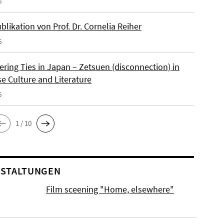
6
likation von Prof. Dr. Cornelia Reiher
6
ering Ties in Japan – Zetsuen (disconnection) in
e Culture and Literature
6
1 / 10
STALTUNGEN
Film sceening "Home, elsewhere"