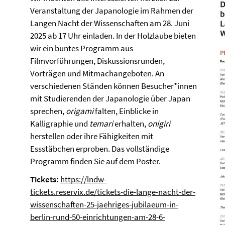
Veranstaltung der Japanologie im Rahmen der
Langen Nacht der Wissenschaften am 28. Juni
2025 ab 17 Uhr einladen. In der Holzlaube bieten
wir ein buntes Programm aus
Filmvorführungen, Diskussionsrunden,
Vorträgen und Mitmachangeboten. An
verschiedenen Ständen können Besucher*innen
mit Studierenden der Japanologie über Japan
sprechen,
origami
falten, Einblicke in
Kalligraphie und
temari
erhalten,
onigiri
herstellen oder ihre Fähigkeiten mit
Essstäbchen erproben. Das vollständige
Programm finden Sie auf dem Poster.
Tickets:
https://lndw-
tickets.reservix.de/tickets-die-lange-nacht-der-
wissenschaften-25-jaehriges-jubilaeum-in-
berlin-rund-50-einrichtungen-am-28-6-