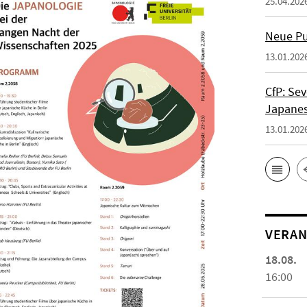
25.04.202
Neue Pub
13.01.202
CfP: Sev
Japanes
13.01.202
VERAN
18.08.
16:00