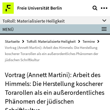
Springe
Service-
Freie Universität Berlin
direkt
Navigation
zu
ToRoll: Materialisierte Heiligkeit
Inhalt
MENÜ
Startseite
ToRoll: Materialisierte Heiligkeit
Termine
Vortrag (Annett Martini): Arbeit des Himmels: Die Herstellung
koscherer Torarollen als ein außerordentliches Phänomen der
jüdischen Schriftkultur
Vortrag (Annett Martini): Arbeit des
Himmels: Die Herstellung koscherer
Torarollen als ein außerordentliches
Phänomen der jüdischen