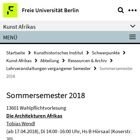
Springe
Service-
Freie Universität Berlin
direkt
Navigation
zu
Kunst Afrikas
Inhalt
MENÜ
Startseite
Kunsthistorisches Institut
Schwerpunkte
Kunst Afrikas
Abteilung
Ressourcen & Archiv
Lehrveranstaltungen vergangener Semester
Sommersemester
2018
Sommersemester 2018
13601 Wahlpflichtvorlesung
Die Architekturen Afrikas
Tobias Wendl
(ab 17.04.2018), Di 14:00 -16:00 Uhr, Hs B Hörsaal (Koserstr.
20)