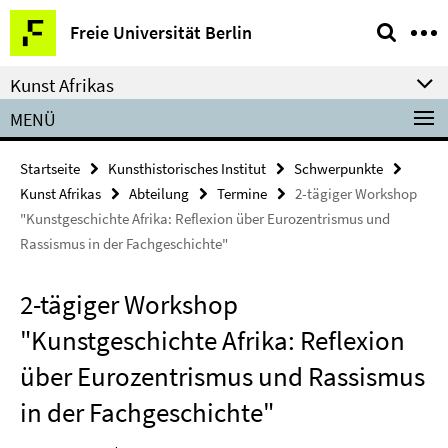
Springe
Service-
Freie Universität Berlin
direkt
Navigation
zu
Kunst Afrikas
Inhalt
MENÜ
Startseite
Kunsthistorisches Institut
Schwerpunkte
Kunst Afrikas
Abteilung
Termine
2-tägiger Workshop
"Kunstgeschichte Afrika: Reflexion über Eurozentrismus und
Rassismus in der Fachgeschichte"
2-tägiger Workshop
"Kunstgeschichte Afrika: Reflexion
über Eurozentrismus und Rassismus
in der Fachgeschichte"