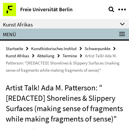
Springe
Service-
Freie Universität Berlin
direkt
Navigation
zu
Kunst Afrikas
Inhalt
MENÜ
Startseite
Kunsthistorisches Institut
Schwerpunkte
Kunst Afrikas
Abteilung
Termine
Artist Talk! Ada M.
Patterson: "[REDACTED] Shorelines & Slippery Surfaces (making
sense of fragments while making fragments of sense)"
Artist Talk! Ada M. Patterson: "
[REDACTED] Shorelines & Slippery
Surfaces (making sense of fragments
while making fragments of sense)"