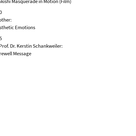
kishi Masquerade in Motion (Film)
0
other:
sthetic Emotions
5
Prof. Dr. Kerstin Schankweiler:
rewell Message