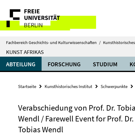
Springe
Service-
direkt
zu
Navigation
Inhalt
Fachbereich Geschichts- und Kulturwissenschaften
/
Kunsthistorisches 
KUNST AFRIKAS
ABTEILUNG
FORSCHUNG
STUDIUM
K
Startseite
Kunsthistorisches Institut
Schwerpunkte
Verabschiedung von Prof. Dr. Tobi
Wendl / Farewell Event for Prof. Dr.
Tobias Wendl