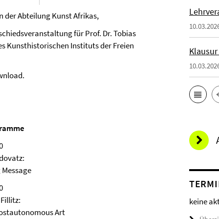
Lehrver
n der Abteilung Kunst Afrikas,
10.03.202
schiedsveranstaltung für Prof. Dr. Tobias
es Kunsthistorischen Instituts der Freien
Klausur
10.03.202
ownload.
gramme
0
udovatz:
g Message
TERMI
0
illitz:
keine ak
Postautonomous Art