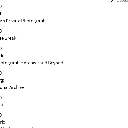
Übers
0
:
ly’s Private Photographs
0
ee Break
0
der:
Photographic Archive and Beyond
0
g:
onal Archive
0
ak
0
rk: