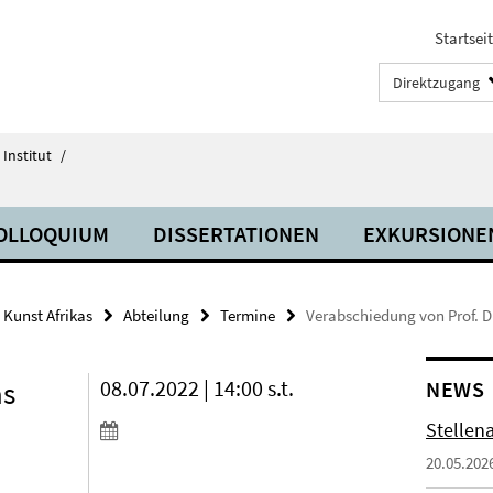
Startsei
Direktzugang
Institut
/
OLLOQUIUM
DISSERTATIONEN
EXKURSIONE
Kunst Afrikas
Abteilung
Termine
Verabschiedung von Prof. Dr
as
08.07.2022 | 14:00 s.t.
NEWS
Stellen
20.05.202