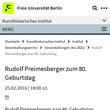
Springe
Service-
Freie Universität Berlin
direkt
Navigation
zu
Kunsthistorisches Institut
Inhalt
MENÜ
Startseite
Kunsthistorisches Institut
Institut
Veranstaltungsarchiv
Veranstaltungen (bis 2021)
Rudolf
Preimesberger zum 80. Geburtstag
Rudolf Preimesberger zum 80.
Geburtstag
25.02.2016 | 18:00 s.t.
Rudolf Preimesberger zum 80. Geburtstag