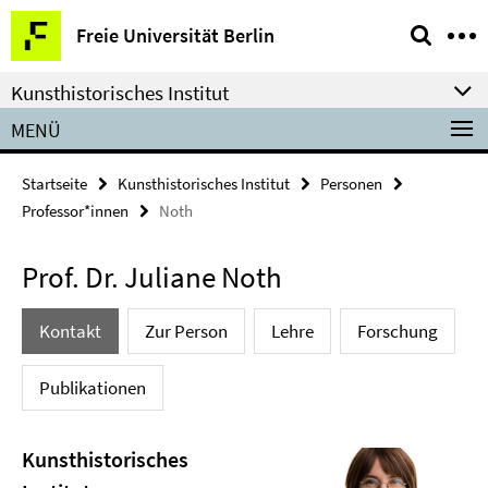
Springe
Service-
Freie Universität Berlin
direkt
Navigation
zu
Kunsthistorisches Institut
Inhalt
MENÜ
Startseite
Kunsthistorisches Institut
Personen
Professor*innen
Noth
Prof. Dr. Juliane Noth
Kontakt
Zur Person
Lehre
Forschung
Publikationen
Kunsthistorisches